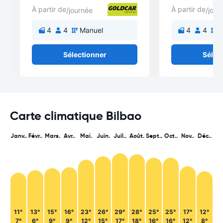
À partir de
À partir de
/journée
/jour
4
4
Manuel
4
4
M
Sélectionner
Sélec
Carte climatique Bilbao
Janv..
Févr..
Mars.
Avr..
Mai.
Juin.
Juil..
Août.
Sept..
Oct..
Nov..
Déc..
11°
13°
15°
16°
23°
26°
29°
28°
25°
25°
17°
12°
7°
6°
9°
9°
12°
15°
17°
18°
16°
16°
12°
8°