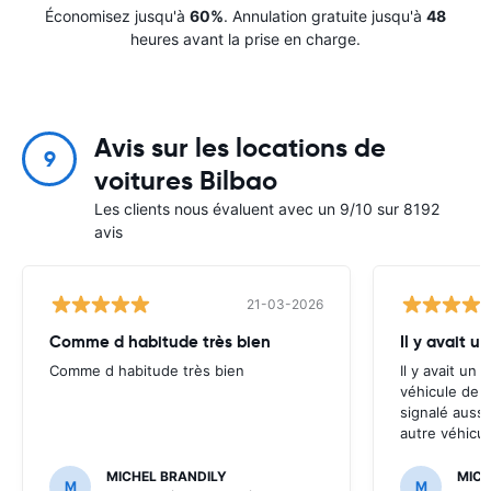
Économisez jusqu'à
60%
. Annulation gratuite jusqu'à
48
heures avant la prise en charge.
Avis sur les locations de
9
voitures Bilbao
Les clients nous évaluent avec un 9/10 sur 8192
avis
21-03-2026
Comme d habitude très bien
Il y avait 
Comme d habitude très bien
Il y avait un
véhicule de l
signalé aussi
autre véhicul
MICHEL BRANDILY
MICH
M
M