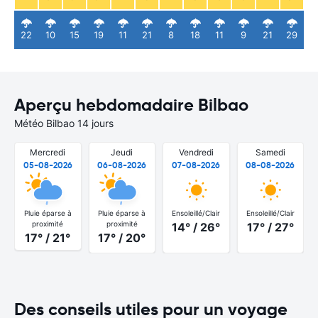
22
10
15
19
11
21
8
18
11
9
21
29
Aperçu hebdomadaire Bilbao
Météo Bilbao 14 jours
Mercredi
Jeudi
Vendredi
Samedi
05-08-2026
06-08-2026
07-08-2026
08-08-2026
Pluie éparse à
Pluie éparse à
Ensoleillé/Clair
Ensoleillé/Clair
proximité
proximité
14° / 26°
17° / 27°
17° / 21°
17° / 20°
Des conseils utiles pour un voyage