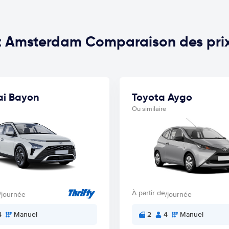
uit Amsterdam Comparaison des pri
i Bayon
Toyota Aygo
Ou similaire
À partir de
/journée
/journée
4
Manuel
2
4
Manuel