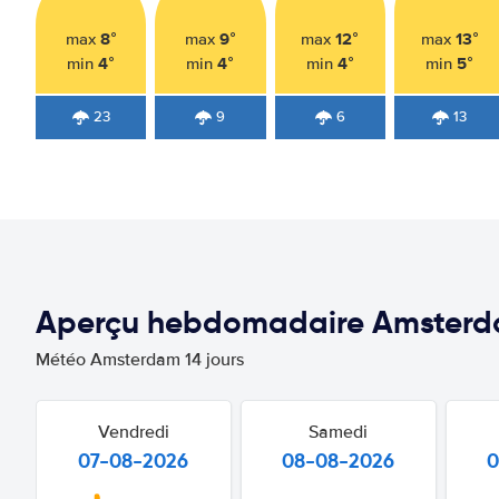
8°
9°
12°
13°
max
max
max
max
4°
4°
4°
5°
min
min
min
min
23
9
6
13
Aperçu hebdomadaire Amster
Météo Amsterdam 14 jours
Vendredi
Samedi
07-08-2026
08-08-2026
0