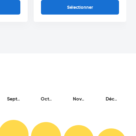
Sélectionner
Sept..
Oct..
Nov..
Déc..