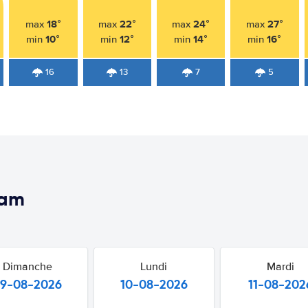
18°
22°
24°
27°
max
max
max
max
10°
12°
14°
16°
min
min
min
min
16
13
7
5
dam
Dimanche
Lundi
Mardi
9-08-2026
10-08-2026
11-08-202