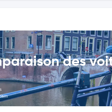
araison des voit
s
rdam