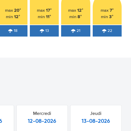
20°
17°
12°
7°
max
max
max
max
12°
11°
8°
3°
min
min
min
min
18
13
21
22
Mercredi
Jeudi
6
12-08-2026
13-08-2026