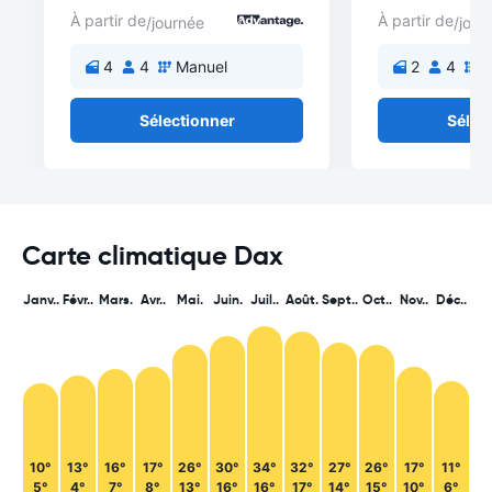
À partir de
À partir de
/journée
/jour
4
4
Manuel
2
4
M
Sélectionner
Sélec
Carte climatique Dax
Janv..
Févr..
Mars.
Avr..
Mai.
Juin.
Juil..
Août.
Sept..
Oct..
Nov..
Déc..
10°
13°
16°
17°
26°
30°
34°
32°
27°
26°
17°
11°
5°
4°
7°
8°
13°
16°
16°
17°
14°
15°
10°
6°