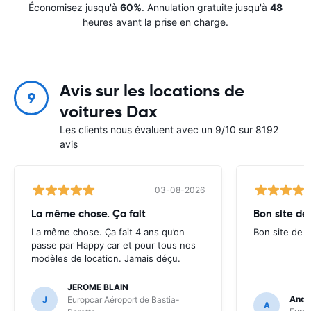
Économisez jusqu'à
60%
. Annulation gratuite jusqu'à
48
heures avant la prise en charge.
Avis sur les locations de
9
voitures Dax
Les clients nous évaluent avec un 9/10 sur 8192
avis
03-08-2026
La même chose. Ça fait
Bon site de
La même chose. Ça fait 4 ans qu’on
Bon site de r
passe par Happy car et pour tous nos
modèles de location. Jamais déçu.
JEROME BLAIN
Andr
J
Europcar Aéroport de Bastia-
A