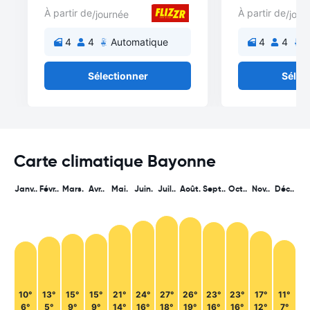
À partir de
À partir de
/journée
/jour
4
4
Automatique
4
4
A
Sélectionner
Sélec
Carte climatique Bayonne
Janv..
Févr..
Mars.
Avr..
Mai.
Juin.
Juil..
Août.
Sept..
Oct..
Nov..
Déc..
10°
13°
15°
15°
21°
24°
27°
26°
23°
23°
17°
11°
6°
5°
9°
9°
14°
16°
18°
19°
16°
16°
12°
7°