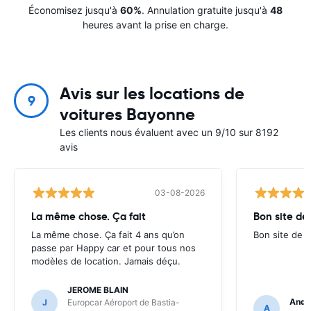
Économisez jusqu'à
60%
. Annulation gratuite jusqu'à
48
heures avant la prise en charge.
Avis sur les locations de
9
voitures Bayonne
Les clients nous évaluent avec un 9/10 sur 8192
avis
03-08-2026
La même chose. Ça fait
Bon site de
La même chose. Ça fait 4 ans qu’on
Bon site de r
passe par Happy car et pour tous nos
modèles de location. Jamais déçu.
JEROME BLAIN
Andr
J
Europcar Aéroport de Bastia-
A