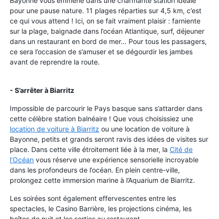
Bayonne vous emmène dans une charmante station idéale
pour une pause nature.
11 plages réparties sur 4,5 km, c’est
ce qui vous attend ! Ici, on se fait vraiment plaisir : farniente
sur la plage, baignade dans l’océan Atlantique, surf, déjeuner
dans un restaurant en bord de mer… Pour tous les passagers,
ce sera l’occasion de s’amuser et se dégourdir les jambes
avant de reprendre la route.
- S’arrêter à Biarritz
Impossible de parcourir le Pays basque sans s’attarder dans
cette célèbre station balnéaire ! Que vous choisissiez une
location de voiture à Biarritz
ou une location de voiture à
Bayonne, petits et grands seront ravis des idées de visites sur
place.
Dans cette ville étroitement liée à la mer, la
Cité de
l’Océan
vous réserve une expérience sensorielle incroyable
dans les profondeurs de l’océan. En plein centre-ville,
prolongez cette immersion marine à l’Aquarium de Biarritz.
Les soirées sont également effervescentes entre les
spectacles, le Casino Barrière, les projections cinéma, les
boîtes de nuit et les sorties au restaurant.