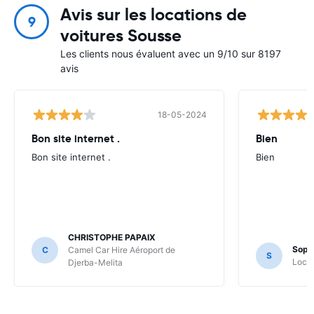
Avis sur les locations de
9
voitures Sousse
Les clients nous évaluent avec un 9/10 sur 8197
avis
18-05-2024
Bon site internet .
Bien
Bon site internet .
Bien
CHRISTOPHE PAPAIX
Soph
C
Camel Car Hire Aéroport de
S
Locat
Djerba-Melita