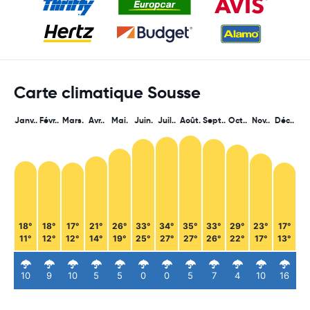
Carte climatique Sousse
Janv..
Févr..
Mars.
Avr..
Mai.
Juin.
Juil..
Août.
Sept..
Oct..
Nov..
Déc..
18°
18°
17°
21°
26°
33°
34°
35°
33°
29°
23°
17°
11°
12°
12°
14°
19°
25°
27°
27°
26°
22°
17°
13°
10
9
10
5
5
0
0
5
7
4
10
16