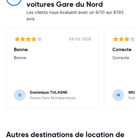
voitures Gare du Nord
Les clients nous évaluent avec un 9/10 sur 8192
avis
09-02-2026
Bonne.
Correcte
Bonne.
Correcte
Dominique TULASNE
MOH
D
M
Alamo Gare Montparnasse
Keddy
Autres destinations de location de