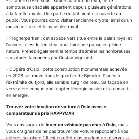
- Citadelle d'Akershus : située au bord de l’eau, cette
somptueuse citadelle appartient depuis plusieurs générations
à la famille royale. Une partie du bâtiment est ouverte au
public. Vous pourrez donc visiter l’ancienne crypte, ainsi qu’un
musée militaire et le mausolée royal.
- Frognerparken : cet espace vert situé entre le palais royal et
l’université est le lieu idéal pour faire une pause en pleine
nature. Prenez également le temps d’admirer les nombreuses
sculptures façonnées par Gustav Vigeland.
- L’Opéra d’Oslo : cette construction monumentale achevée
en 2008 se trouve dans le quartier de Bjørvika. Placée à
l’extrémité du fjord, elle semble surgir de l’eau. Sa façade en
verre a été conçue pour capter l’énergie solaire et la convertir
en énergie.
Trouvez votre location de voiture à Oslo avec le
comparateur de prix HAPPYCAR
Vous envisagez de
louer un véhicule pas cher à Oslo
, mais
vous craignez de ne pas trouver de voiture répondant à vos
critères sur place ? Il est en effet plus prudent de réserver la