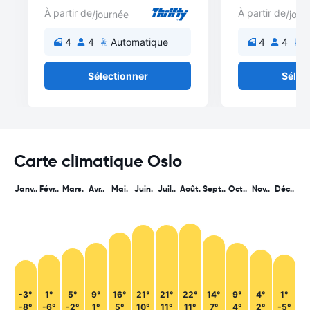
À partir de
À partir de
/journée
/jour
4
4
Automatique
4
4
A
Sélectionner
Sélec
Carte climatique Oslo
Janv..
Févr..
Mars.
Avr..
Mai.
Juin.
Juil..
Août.
Sept..
Oct..
Nov..
Déc..
-3°
1°
5°
9°
16°
21°
21°
22°
14°
9°
4°
1°
-8°
-6°
-2°
1°
5°
10°
11°
11°
7°
4°
2°
-5°