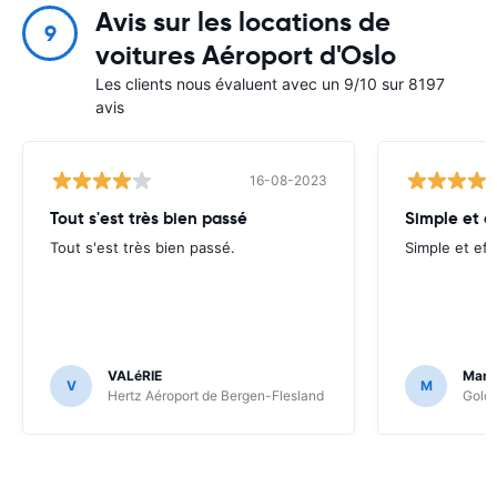
Avis sur les locations de
9
voitures Aéroport d'Oslo
Les clients nous évaluent avec un 9/10 sur 8197
avis
16-08-2023
Tout s'est très bien passé
Simple et e
Tout s'est très bien passé.
Simple et eff
VALéRIE
Mari
V
M
Hertz Aéroport de Bergen-Flesland
Goldc