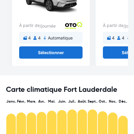
À partir de
À partir de
/journée
/jour
4
4
Automatique
4
4
A
Sélectionner
Sélec
Carte climatique Fort Lauderdale
Janv..
Févr..
Mars.
Avr..
Mai.
Juin.
Juil..
Août.
Sept..
Oct..
Nov..
Déc..