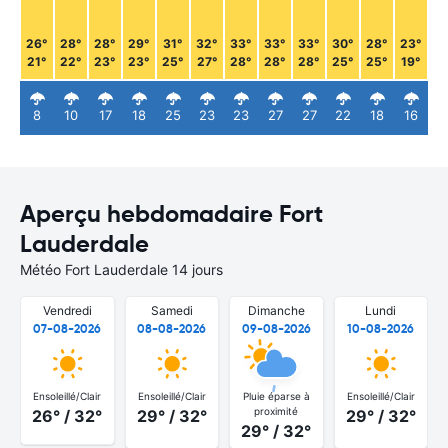
26°
28°
28°
29°
31°
32°
33°
33°
33°
30°
28°
23°
21°
22°
23°
23°
25°
27°
28°
28°
28°
25°
25°
19°
8
10
17
18
25
23
23
27
27
22
18
16
Aperçu hebdomadaire Fort
Lauderdale
Météo Fort Lauderdale 14 jours
Vendredi
Samedi
Dimanche
Lundi
07-08-2026
08-08-2026
09-08-2026
10-08-2026
Ensoleillé/Clair
Ensoleillé/Clair
Pluie éparse à
Ensoleillé/Clair
proximité
26° / 32°
29° / 32°
29° / 32°
29° / 32°