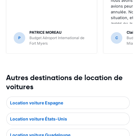
nous avons a
avions peur q
annulée. Nou
situation, e
avons eu au 
l'agence dir
PATRICE MOREAU
Clair
notre retard.
P
Budget Aéroport International de
C
Budge
Fort Myers
Miam
Autres destinations de location de
voitures
Location voiture Espagne
Location voiture États-Unis
Location voiture Guadeloupe