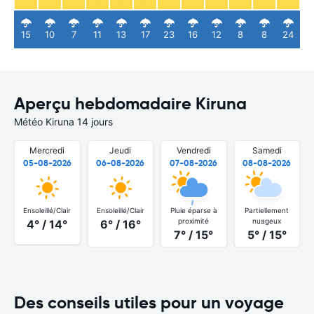
15
10
7
11
13
17
23
16
12
8
8
24
Aperçu hebdomadaire Kiruna
Météo Kiruna 14 jours
Mercredi
Jeudi
Vendredi
Samedi
05-08-2026
06-08-2026
07-08-2026
08-08-2026
Ensoleillé/Clair
Ensoleillé/Clair
Pluie éparse à
Partiellement
proximité
nuageux
4° / 14°
6° / 16°
7° / 15°
5° / 15°
Des conseils utiles pour un voyage