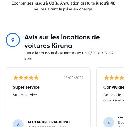
Économisez jusqu'à
60%
. Annulation gratuite jusqu'à
48
heures avant la prise en charge.
Avis sur les locations de
9
voitures Kiruna
Les clients nous évaluent avec un 9/10 sur 8192
avis
15-02-2024
Super service
Conviviale, 
Super service
Conviviale, tr
comprendre.
cedri
ALEXANDRE FRANCHINO
c
Budge
A