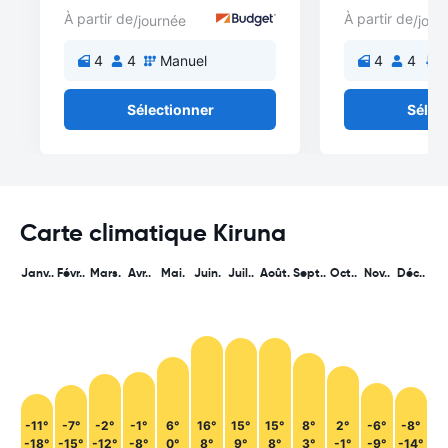
À partir de
À partir de
/journée
/jour
4
4
Manuel
4
4
A
Sélectionner
Sélec
Carte climatique Kiruna
Janv..
Févr..
Mars.
Avr..
Mai.
Juin.
Juil..
Août.
Sept..
Oct..
Nov..
Déc..
-11°
-7°
-2°
-1°
6°
16°
15°
15°
8°
2°
-6°
-8°
-18°
-15°
-12°
-8°
0°
8°
9°
8°
3°
-1°
-9°
-14°