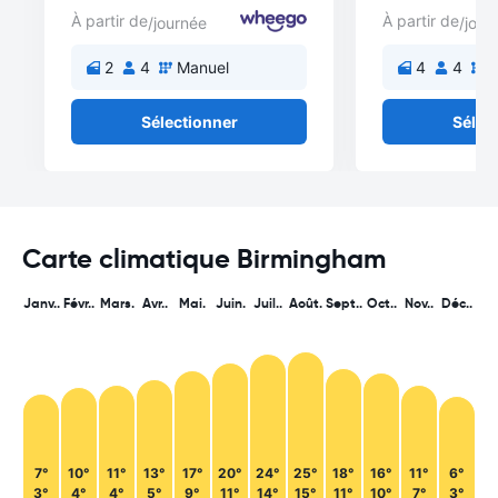
À partir de
À partir de
/journée
/jour
2
4
Manuel
4
4
M
Sélectionner
Sélec
Carte climatique Birmingham
Janv..
Févr..
Mars.
Avr..
Mai.
Juin.
Juil..
Août.
Sept..
Oct..
Nov..
Déc..
7°
10°
11°
13°
17°
20°
24°
25°
18°
16°
11°
6°
3°
4°
4°
5°
9°
11°
14°
15°
11°
10°
7°
3°