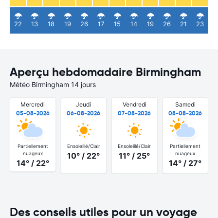
22
13
18
19
26
17
15
14
19
26
21
23
Aperçu hebdomadaire Birmingham
Météo Birmingham 14 jours
Mercredi
Jeudi
Vendredi
Samedi
05-08-2026
06-08-2026
07-08-2026
08-08-2026
Partiellement
Ensoleillé/Clair
Ensoleillé/Clair
Partiellement
nuageux
nuageux
10° / 22°
11° / 25°
14° / 22°
14° / 27°
Des conseils utiles pour un voyage