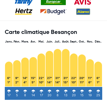
Carte climatique Besançon
Janv..
Févr..
Mars.
Avr..
Mai.
Juin.
Juil..
Août.
Sept..
Oct..
Nov..
Déc..
6°
9°
14°
15°
22°
27°
31°
31°
22°
20°
11°
6°
1°
2°
4°
5°
10°
14°
14°
15°
10°
11°
6°
1°
17
5
8
14
17
20
8
13
20
15
19
25