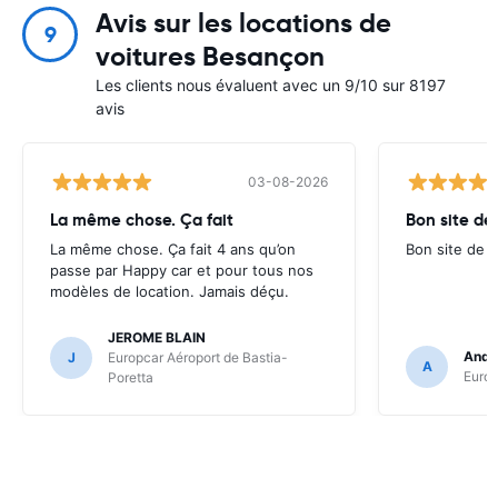
Avis sur les locations de
9
voitures Besançon
Les clients nous évaluent avec un 9/10 sur 8197
avis
03-08-2026
La même chose. Ça fait
Bon site de
La même chose. Ça fait 4 ans qu’on
Bon site de r
passe par Happy car et pour tous nos
modèles de location. Jamais déçu.
JEROME BLAIN
Andr
J
Europcar Aéroport de Bastia-
A
Europ
Poretta