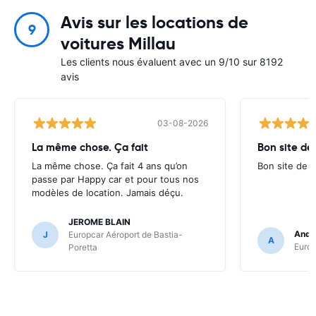
Avis sur les locations de
9
voitures Millau
Les clients nous évaluent avec un 9/10 sur 8192
avis
03-08-2026
La même chose. Ça fait
Bon site de
La même chose. Ça fait 4 ans qu’on
Bon site de r
passe par Happy car et pour tous nos
modèles de location. Jamais déçu.
JEROME BLAIN
Andr
J
Europcar Aéroport de Bastia-
A
Europ
Poretta