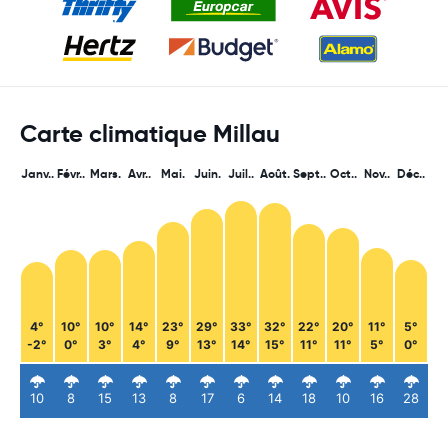
Carte climatique Millau
Janv..
Févr..
Mars.
Avr..
Mai.
Juin.
Juil..
Août.
Sept..
Oct..
Nov..
Déc..
4°
10°
10°
14°
23°
29°
33°
32°
22°
20°
11°
5°
-2°
0°
3°
4°
9°
13°
14°
15°
11°
11°
5°
0°
10
8
15
13
8
17
6
14
18
10
16
28