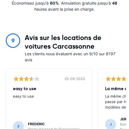
Économisez jusqu'à
60%
. Annulation gratuite jusqu'à
48
heures avant la prise en charge.
Avis sur les locations de
9
voitures Carcassonne
Les clients nous évaluent avec un 9/10 sur 8197
avis
25-09-2023
easy to use
La même cho
easy to use
La même chos
passe par Ha
modèles de l
JERO
FREDERIC
J
Europ
F