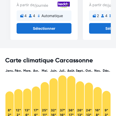
À partir de
À partir de
/journée
/jour
4
4
Automatique
2
4
M
Sélectionner
Sélec
Carte climatique Carcassonne
Janv..
Févr..
Mars.
Avr..
Mai.
Juin.
Juil..
Août.
Sept..
Oct..
Nov..
Déc..
8°
12°
13°
17°
25°
32°
37°
36°
26°
24°
16°
9°
2°
2°
6°
6°
11°
16°
16°
17°
13°
13°
8°
3°