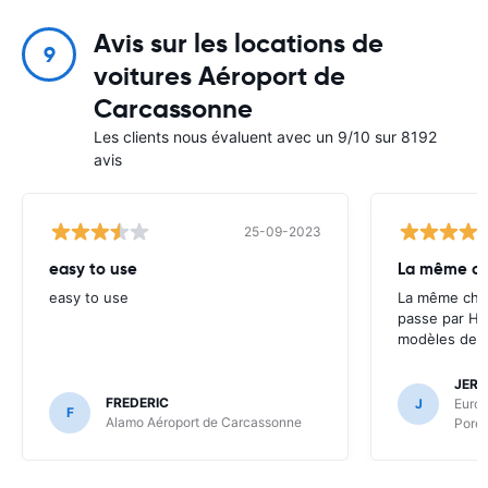
Avis sur les locations de
9
voitures Aéroport de
Carcassonne
Les clients nous évaluent avec un 9/10 sur 8192
avis
25-09-2023
easy to use
La même cho
easy to use
La même chos
passe par Ha
modèles de l
JERO
FREDERIC
J
Europ
F
Alamo Aéroport de Carcassonne
Poret