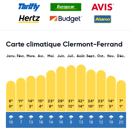
Carte climatique Clermont-Ferrand
Janv..
Févr..
Mars.
Avr..
Mai.
Juin.
Juil..
Août.
Sept..
Oct..
Nov..
Déc..
6°
11°
14°
15°
23°
29°
31°
32°
24°
23°
14°
7°
0°
1°
3°
4°
9°
13°
12°
14°
10°
11°
5°
1°
18
7
13
18
14
16
8
13
18
12
19
25