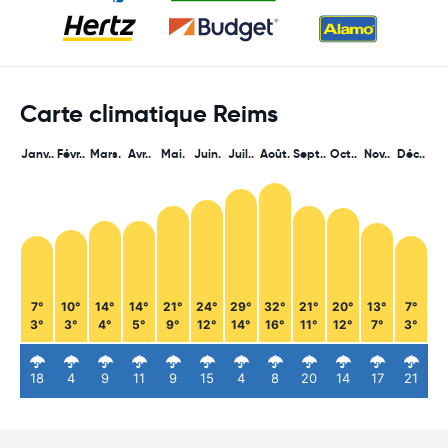
Carte climatique Reims
Janv..
Févr..
Mars.
Avr..
Mai.
Juin.
Juil..
Août.
Sept..
Oct..
Nov..
Déc..
7°
10°
14°
14°
21°
24°
29°
32°
21°
20°
13°
7°
3°
3°
4°
5°
9°
12°
14°
16°
11°
12°
7°
3°
18
4
9
11
9
15
4
8
20
14
17
21