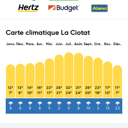
Carte climatique La Ciotat
Janv..
Févr..
Mars.
Avr..
Mai.
Juin.
Juil..
Août.
Sept..
Oct..
Nov..
Déc..
12°
13°
14°
16°
22°
28°
32°
31°
26°
23°
17°
11°
7°
8°
10°
11°
17°
21°
24°
24°
20°
18°
13°
7°
8
6
9
8
5
2
0
8
10
3
15
23