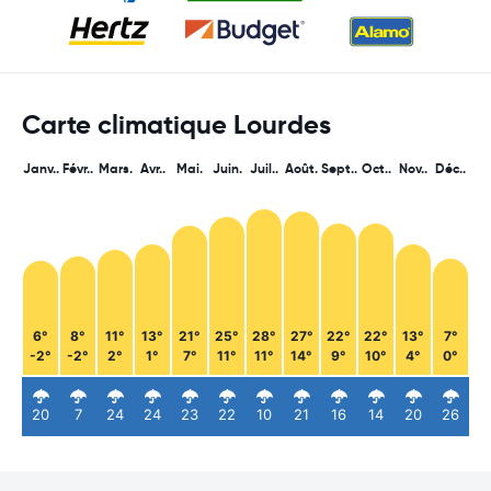
Carte climatique Lourdes
Janv..
Févr..
Mars.
Avr..
Mai.
Juin.
Juil..
Août.
Sept..
Oct..
Nov..
Déc..
6°
8°
11°
13°
21°
25°
28°
27°
22°
22°
13°
7°
-2°
-2°
2°
1°
7°
11°
11°
14°
9°
10°
4°
0°
20
7
24
24
23
22
10
21
16
14
20
26