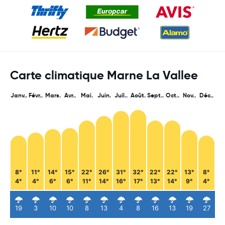
Carte climatique Marne La Vallee
Janv..
Févr..
Mars.
Avr..
Mai.
Juin.
Juil..
Août.
Sept..
Oct..
Nov..
Déc..
8°
11°
14°
15°
22°
26°
31°
32°
22°
22°
13°
8°
4°
4°
6°
6°
11°
14°
16°
17°
13°
14°
9°
4°
19
3
10
10
8
13
4
8
16
13
19
27