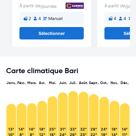
À partir de
À partir de
/journée
/jour
2
4
Manuel
4
4
M
Sélectionner
Sélec
Carte climatique Bari
Janv..
Févr..
Mars.
Avr..
Mai.
Juin.
Juil..
Août.
Sept..
Oct..
Nov..
Déc..
13°
14°
14°
18°
25°
31°
33°
32°
28°
24°
18°
14°
10°
8°
8°
12°
18°
24°
26°
25°
22°
19°
14°
11°