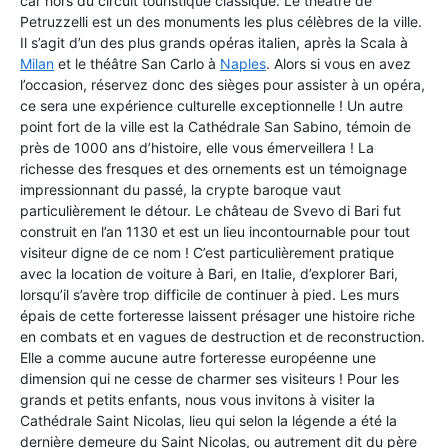
car hors du circuit touristique classique. Le théâtre de
Petruzzelli est un des monuments les plus célèbres de la ville.
Il s’agit d’un des plus grands opéras italien, après la Scala à
Milan
et le théâtre San Carlo à
Naples
. Alors si vous en avez
l’occasion, réservez donc des sièges pour assister à un opéra,
ce sera une expérience culturelle exceptionnelle ! Un autre
point fort de la ville est la Cathédrale San Sabino, témoin de
près de 1000 ans d’histoire, elle vous émerveillera ! La
richesse des fresques et des ornements est un témoignage
impressionnant du passé, la crypte baroque vaut
particulièrement le détour. Le château de Svevo di Bari fut
construit en l’an 1130 et est un lieu incontournable pour tout
visiteur digne de ce nom ! C’est particulièrement pratique
avec la location de voiture à Bari, en Italie, d’explorer Bari,
lorsqu’il s’avère trop difficile de continuer à pied. Les murs
épais de cette forteresse laissent présager une histoire riche
en combats et en vagues de destruction et de reconstruction.
Elle a comme aucune autre forteresse européenne une
dimension qui ne cesse de charmer ses visiteurs ! Pour les
grands et petits enfants, nous vous invitons à visiter la
Cathédrale Saint Nicolas, lieu qui selon la légende a été la
dernière demeure du Saint Nicolas, ou autrement dit du père