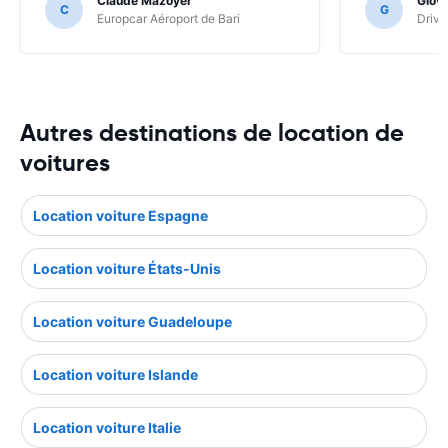
Claude Mazoyer
Giov
C
G
Europcar Aéroport de Bari
Driva
Autres destinations de location de
voitures
Location voiture Espagne
Location voiture États-Unis
Location voiture Guadeloupe
Location voiture Islande
Location voiture Italie