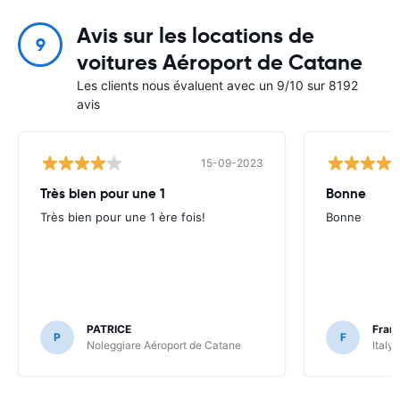
Avis sur les locations de
9
voitures Aéroport de Catane
Les clients nous évaluent avec un 9/10 sur 8192
avis
15-09-2023
Très bien pour une 1
Bonne
Très bien pour une 1 ère fois!
Bonne
PATRICE
Fran
P
F
Noleggiare Aéroport de Catane
Italy