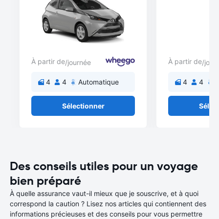
À partir de
À partir de
/journée
/jour
4
4
Automatique
4
4
A
Sélectionner
Sélec
Des conseils utiles pour un voyage
bien préparé
À quelle assurance vaut-il mieux que je souscrive, et à quoi
correspond la caution ? Lisez nos articles qui contiennent des
informations précieuses et des conseils pour vous permettre