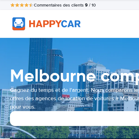
9
Commentaires des clients
/ 10
Melbourne compa
Gagnez du temps et de l'argent. Nous comparons le
offres des agences de location de voitures à Melbou
pour vous.