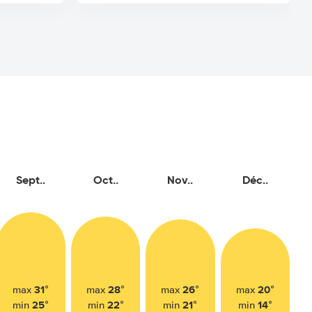
Sept..
Oct..
Nov..
Déc..
31°
28°
26°
20°
max
max
max
max
25°
22°
21°
14°
min
min
min
min