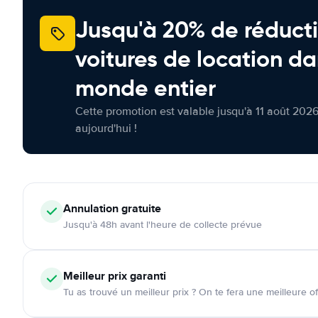
Jusqu'à 20% de réducti
voitures de location da
monde entier
Cette promotion est valable jusqu'à 11 août 2026
aujourd'hui !
Annulation
gratuite
Jusqu'à 48h avant l'heure de collecte prévue
Meilleur prix garanti
Tu as trouvé un meilleur prix ? On te fera une meilleure of