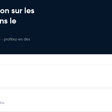
on sur les
ns le
 - profitez-en dès
fre.