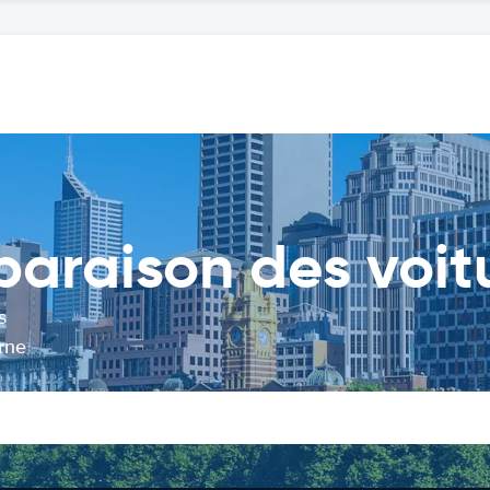
raison des voitu
s
rne