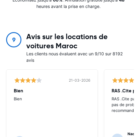
heures avant la prise en charge.
Avis sur les locations de
9
voitures Maroc
Les clients nous évaluent avec un 9/10 sur 8192
avis
21-03-2026
Bien
RAS .Cite p
Bien
RAS .Cite par
pas de probl
recommande 
Nadi