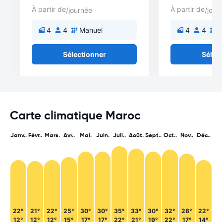
À partir de
À partir de
/journée
/jour
4
4
Manuel
4
4
M
Sélectionner
Sélec
Carte climatique Maroc
Janv..
Févr..
Mars.
Avr..
Mai.
Juin.
Juil..
Août.
Sept..
Oct..
Nov..
Déc..
22°
21°
22°
25°
30°
30°
35°
33°
30°
32°
28°
22°
12°
12°
12°
15°
17°
17°
22°
21°
19°
22°
17°
14°