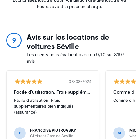
heures avant la prise en charge.
Avis sur les locations de
9
voitures Séville
Les clients nous évaluent avec un 9/10 sur 8197
avis
03-08-2024
Facile d'utilisation. Frais supplémentaires bien
Comme d ha
Facile d'utilisation. Frais
Comme d habi
supplémentaires bien indiqués
(assurance)
FRANçOISE PIOTROVSKY
MICH
F
M
Clickrent Gare de Séville
whee