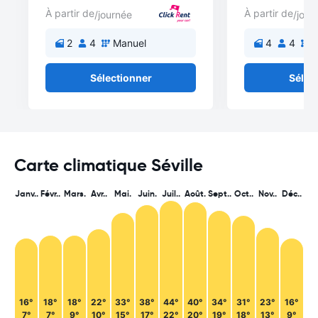
À partir de
À partir de
/journée
/jour
2
4
Manuel
4
4
M
Sélectionner
Sélec
Carte climatique Séville
Janv..
Févr..
Mars.
Avr..
Mai.
Juin.
Juil..
Août.
Sept..
Oct..
Nov..
Déc..
16°
18°
18°
22°
33°
38°
44°
40°
34°
31°
23°
16°
7°
7°
9°
10°
15°
17°
22°
20°
19°
18°
13°
9°