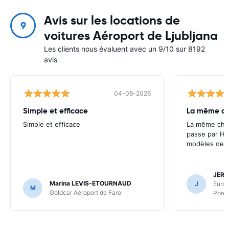
Avis sur les locations de
9
voitures Aéroport de Ljubljana
Les clients nous évaluent avec un 9/10 sur 8192
avis
04-08-2026
Simple et efficace
La même cho
Simple et efficace
La même chos
passe par Ha
modèles de l
JERO
Marina LEVIS-ETOURNAUD
J
Europ
M
Goldcar Aéroport de Faro
Poret