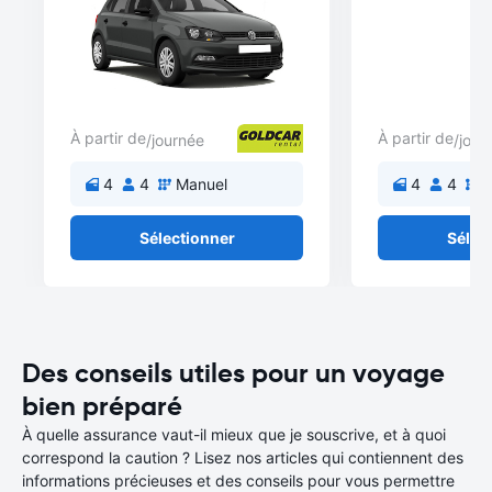
À partir de
À partir de
/journée
/jour
4
4
Manuel
4
4
M
Sélectionner
Sélec
Des conseils utiles pour un voyage
bien préparé
À quelle assurance vaut-il mieux que je souscrive, et à quoi
correspond la caution ? Lisez nos articles qui contiennent des
informations précieuses et des conseils pour vous permettre