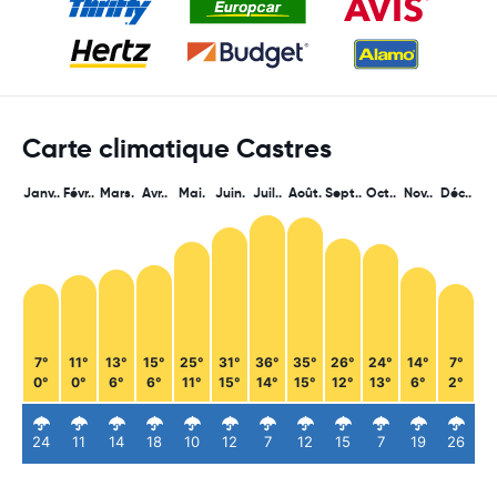
Carte climatique Castres
Janv..
Févr..
Mars.
Avr..
Mai.
Juin.
Juil..
Août.
Sept..
Oct..
Nov..
Déc..
7°
11°
13°
15°
25°
31°
36°
35°
26°
24°
14°
7°
0°
0°
6°
6°
11°
15°
14°
15°
12°
13°
6°
2°
24
11
14
18
10
12
7
12
15
7
19
26