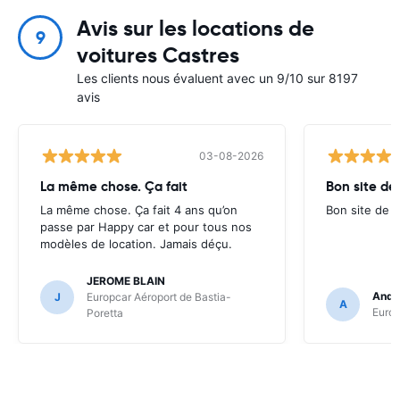
Avis sur les locations de
9
voitures Castres
Les clients nous évaluent avec un 9/10 sur 8197
avis
03-08-2026
La même chose. Ça fait
Bon site de
La même chose. Ça fait 4 ans qu’on
Bon site de r
passe par Happy car et pour tous nos
modèles de location. Jamais déçu.
JEROME BLAIN
Andr
J
Europcar Aéroport de Bastia-
A
Europ
Poretta