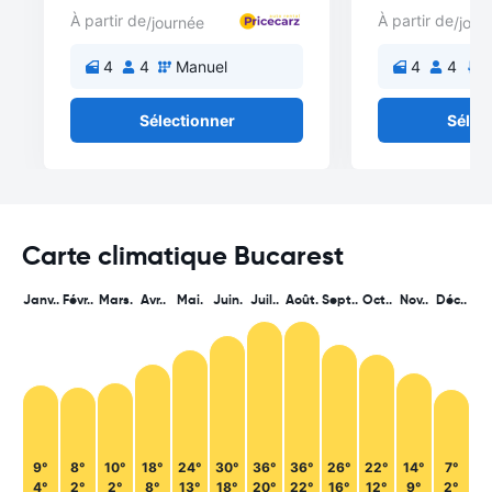
À partir de
À partir de
/journée
/jour
4
4
Manuel
4
4
A
Sélectionner
Sélec
Carte climatique Bucarest
Janv..
Févr..
Mars.
Avr..
Mai.
Juin.
Juil..
Août.
Sept..
Oct..
Nov..
Déc..
9°
8°
10°
18°
24°
30°
36°
36°
26°
22°
14°
7°
4°
2°
2°
8°
13°
18°
20°
22°
16°
12°
9°
2°