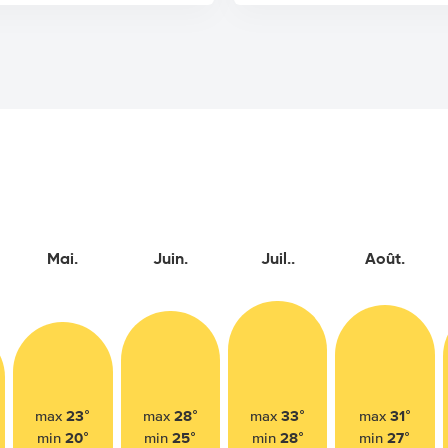
Mai.
Juin.
Juil..
Août.
23°
28°
33°
31°
max
max
max
max
20°
25°
28°
27°
min
min
min
min