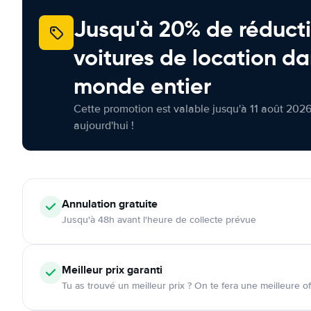
Jusqu'à 20% de réducti
voitures de location da
monde entier
Cette promotion est valable jusqu'à 11 août 2026
aujourd'hui !
Annulation
gratuite
Jusqu'à 48h avant l'heure de collecte prévue
Meilleur prix garanti
Tu as trouvé un meilleur prix ? On te fera une meilleure of