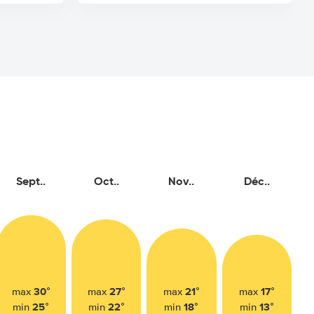
Sept..
Oct..
Nov..
Déc..
30°
27°
21°
17°
max
max
max
max
25°
22°
18°
13°
min
min
min
min