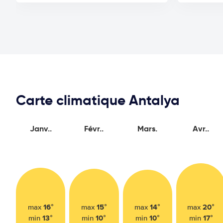
Carte climatique Antalya
Janv..
Févr..
Mars.
Avr..
16°
15°
14°
20°
max
max
max
max
13°
10°
10°
17°
min
min
min
min