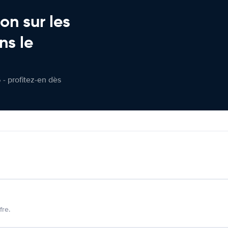
on sur les
ns le
 - profitez-en dès
fre.