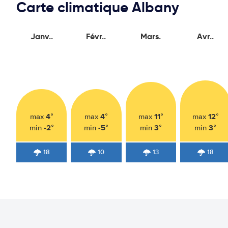
Carte climatique Albany
Janv..
Févr..
Mars.
Avr..
4°
4°
11°
12°
max
max
max
max
-2°
-5°
3°
3°
min
min
min
min
18
10
13
18