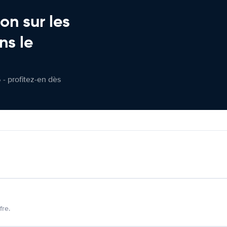
on sur les
ns le
 - profitez-en dès
fre.