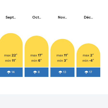
Sept..
Oct..
Nov..
Déc..
22°
17°
11°
2°
max
max
max
max
11°
6°
3°
-4°
min
min
min
min
14
8
13
17