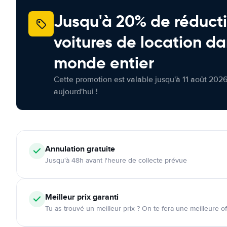
Jusqu'à 20% de réducti
voitures de location da
monde entier
Cette promotion est valable jusqu'à 11 août 2026
aujourd'hui !
Annulation
gratuite
Jusqu'à 48h avant l'heure de collecte prévue
Meilleur prix garanti
Tu as trouvé un meilleur prix ? On te fera une meilleure of