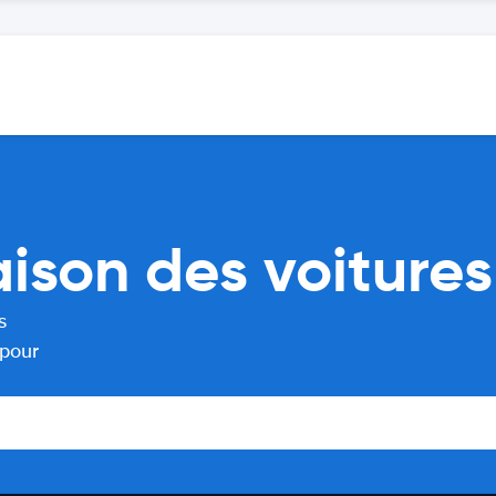
son des voitures
s
 pour