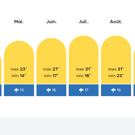
Mai.
Juin.
Juil..
Août.
23°
27°
31°
31°
max
max
max
max
14°
17°
16°
23°
min
min
min
min
13
16
17
16