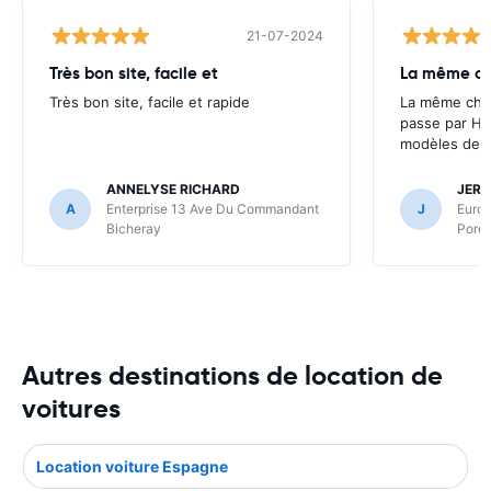
21-07-2024
Très bon site, facile et
La même cho
Très bon site, facile et rapide
La même chos
passe par Ha
modèles de l
ANNELYSE RICHARD
JERO
A
Enterprise 13 Ave Du Commandant
J
Europ
Bicheray
Poret
Autres destinations de location de
voitures
Location voiture Espagne