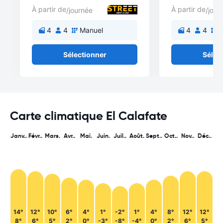
À partir de
À partir de
/journée
/jour
4
4
Manuel
4
4
M
Sélectionner
Sélec
Carte climatique El Calafate
Janv..
Févr..
Mars.
Avr..
Mai.
Juin.
Juil..
Août.
Sept..
Oct..
Nov..
Déc..
14°
12°
10°
6°
4°
1°
-2°
1°
4°
8°
12°
12°
8°
6°
5°
2°
0°
-3°
-8°
-4°
0°
2°
6°
5°