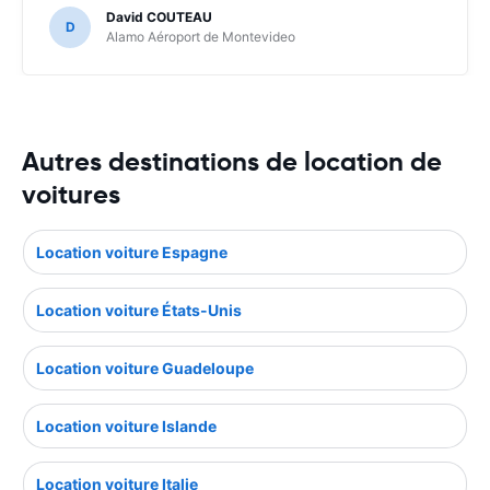
des offres claires par rapport aux assurances ("Sans
David COUTEAU
souci") est un vrai plus. Excellente idée également de
D
Alamo Aéroport de Montevideo
joindre au voucher la page explicitant en français, en
anglais et en espagnol que la franchise est couverte par
Happycar.
Autres destinations de location de
voitures
Location voiture Espagne
Location voiture États-Unis
Location voiture Guadeloupe
Location voiture Islande
Location voiture Italie