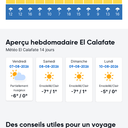
12
12
16
8
10
7
18
15
9
9
13
16
Aperçu hebdomadaire El Calafate
Météo El Calafate 14 jours
Vendredi
Samedi
Dimanche
Lundi
07-08-2026
08-08-2026
09-08-2026
10-08-2026
Partiellement
Ensoleillé/Clair
Ensoleillé/Clair
Ensoleillé/Clair
nuageux
-7° / 1°
-7° / 1°
-5° / 0°
-6° / 0°
Des conseils utiles pour un voyage