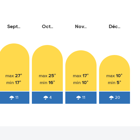
Sept..
Oct..
Nov..
Déc..
27°
25°
17°
10°
max
max
max
max
17°
16°
10°
5°
min
min
min
min
11
4
11
20