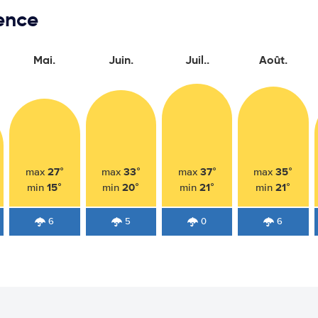
ence
Mai.
Juin.
Juil..
Août.
27°
33°
37°
35°
max
max
max
max
15°
20°
21°
21°
min
min
min
min
6
5
0
6