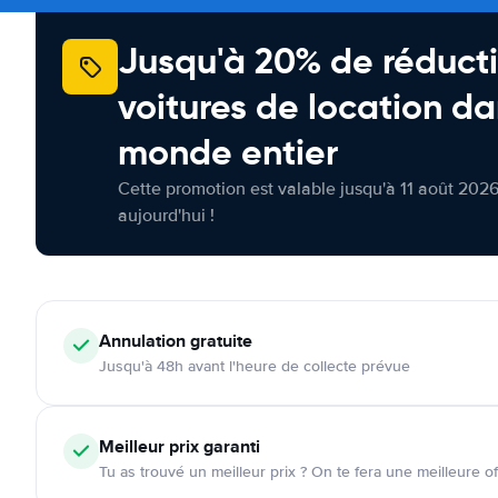
Jusqu'à 20% de réducti
voitures de location da
monde entier
Cette promotion est valable jusqu'à 11 août 2026
aujourd'hui !
Annulation
gratuite
Jusqu'à 48h avant l'heure de collecte prévue
Meilleur prix garanti
Tu as trouvé un meilleur prix ? On te fera une meilleure of