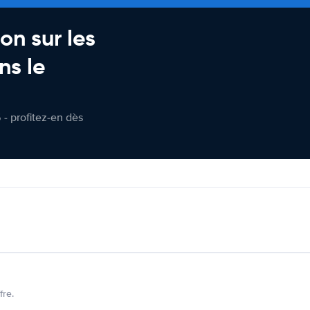
on sur les
ns le
 - profitez-en dès
fre.