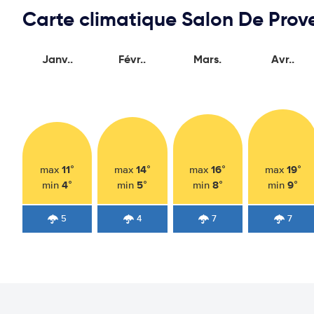
Carte climatique Salon De Prov
Janv..
Févr..
Mars.
Avr..
11°
14°
16°
19°
max
max
max
max
4°
5°
8°
9°
min
min
min
min
5
4
7
7