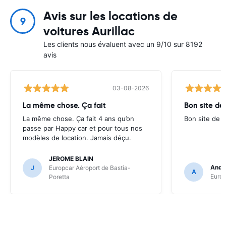
Avis sur les locations de
9
voitures Aurillac
Les clients nous évaluent avec un 9/10 sur 8192
avis
03-08-2026
La même chose. Ça fait
Bon site de
La même chose. Ça fait 4 ans qu’on
Bon site de r
passe par Happy car et pour tous nos
modèles de location. Jamais déçu.
JEROME BLAIN
Andr
J
Europcar Aéroport de Bastia-
A
Europ
Poretta