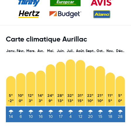
Carte climatique Aurillac
Janv..
Févr..
Mars.
Avr..
Mai.
Juin.
Juil..
Août.
Sept..
Oct..
Nov..
Déc..
5°
10°
12°
14°
24°
28°
32°
31°
22°
21°
11°
5°
-2°
0°
3°
3°
9°
13°
13°
15°
10°
10°
5°
0°
14
6
10
16
10
17
4
12
20
15
18
28