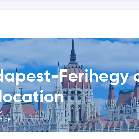
dapest-Ferihegy
location
s
rt de