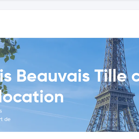
is Beauvais Tille
location
s
rt de