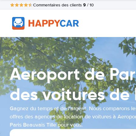
9
Commentaires des clients
/ 10
Aeroport de Par
des voitures de 
Gagnez du temps et de l'argent. Nous comparons le
offres des agences de location de voitures à Aeropo
Paris Beauvais Tille pour vous.