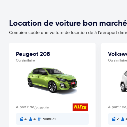
Location de voiture bon marché
Combien coûte une voiture de location de à l'aéroport dans
Peugeot 208
Volksw
Ou similaire
Ou similaire
À partir de
À partir de
/journée
4
4
Manuel
2