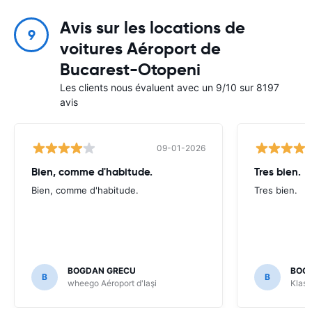
Avis sur les locations de
9
voitures Aéroport de
Bucarest-Otopeni
Les clients nous évaluent avec un 9/10 sur 8197
avis
09-01-2026
Bien, comme d'habitude.
Tres bien.
Bien, comme d'habitude.
Tres bien.
BOGDAN GRECU
BOG
B
B
wheego Aéroport d'Iaşi
Klass