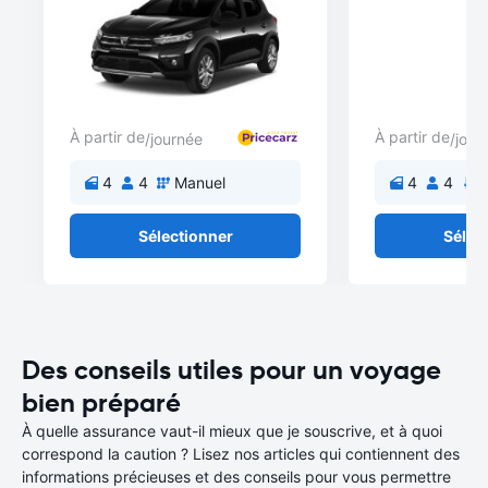
À partir de
À partir de
/journée
/jour
4
4
Manuel
4
4
A
Sélectionner
Sélec
Des conseils utiles pour un voyage
bien préparé
À quelle assurance vaut-il mieux que je souscrive, et à quoi
correspond la caution ? Lisez nos articles qui contiennent des
informations précieuses et des conseils pour vous permettre