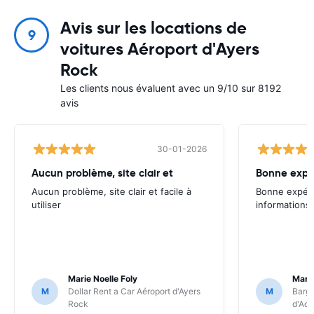
Avis sur les locations de
9
voitures Aéroport d'Ayers
Rock
Les clients nous évaluent avec un 9/10 sur 8192
avis
30-01-2026
Aucun problème, site clair et
Bonne expér
Aucun problème, site clair et facile à
Bonne expérien
utiliser
informations 
Marie Noelle Foly
Marie
M
Dollar Rent a Car Aéroport d'Ayers
M
Barga
Rock
d'Adé