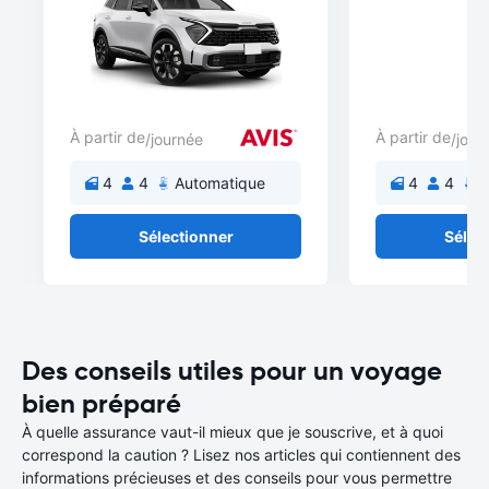
À partir de
À partir de
/journée
/jour
4
4
Automatique
4
4
A
Sélectionner
Sélec
Des conseils utiles pour un voyage
bien préparé
À quelle assurance vaut-il mieux que je souscrive, et à quoi
correspond la caution ? Lisez nos articles qui contiennent des
informations précieuses et des conseils pour vous permettre