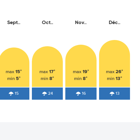
Sept..
Oct..
Nov..
Déc..
15°
17°
19°
26°
max
max
max
max
5°
8°
8°
13°
min
min
min
min
15
24
16
13