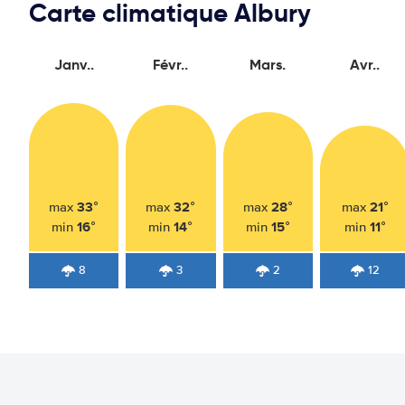
Carte climatique Albury
Janv..
Févr..
Mars.
Avr..
33°
32°
28°
21°
max
max
max
max
16°
14°
15°
11°
min
min
min
min
8
3
2
12