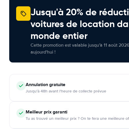
Jusqu'à 20% de réducti
voitures de location da
monde entier
Cette promotion est valable jusqu'à 11 août 2026
aujourd'hui !
Annulation
gratuite
Jusqu'à 48h avant l'heure de collecte prévue
Meilleur prix garanti
Tu as trouvé un meilleur prix ? On te fera une meilleure of