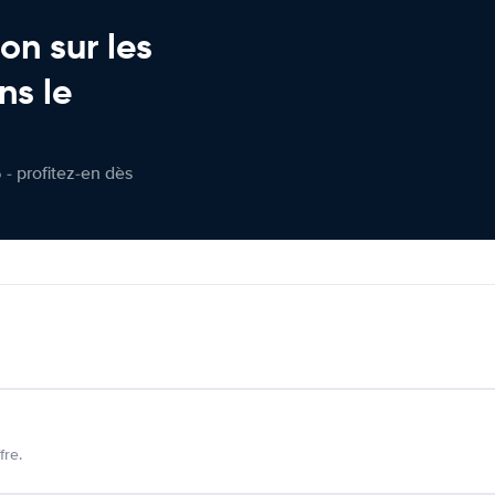
on sur les
ns le
 - profitez-en dès
fre.