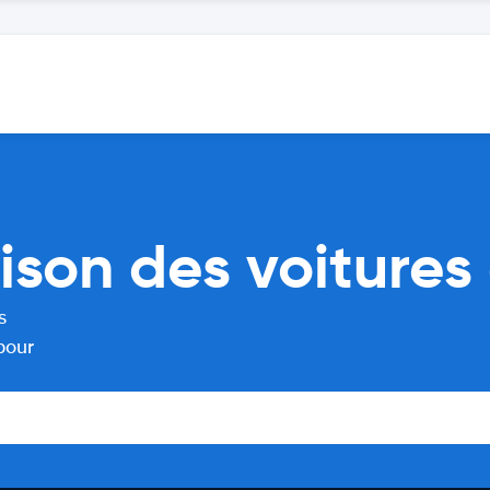
son des voitures 
s
pour