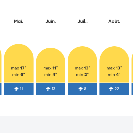
Mai.
Juin.
Juil..
Août.
17°
11°
13°
13°
max
max
max
max
6°
4°
2°
4°
min
min
min
min
11
13
8
22