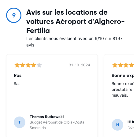
Avis sur les locations de
9
voitures Aéroport d'Alghero-
Fertilia
Les clients nous évaluent avec un 9/10 sur 8197
avis
31-10-2024
Ras
Ras
Bonne expér
prestataire de
mauvais.
Thomas Rutkowski
HUGU
T
Budget Aéroport de Olbia-Costa
H
Noleg
Smeralda