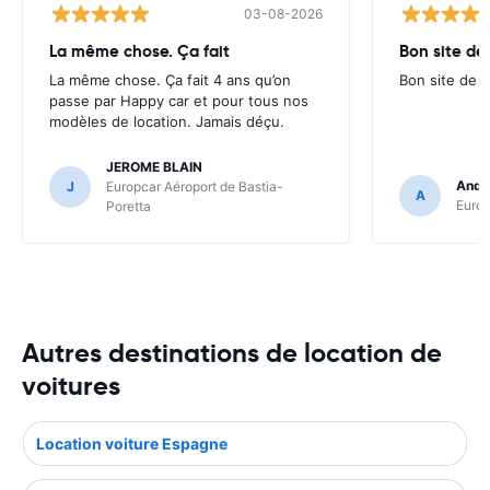
03-08-2026
La même chose. Ça fait
Bon site de
La même chose. Ça fait 4 ans qu’on
Bon site de r
passe par Happy car et pour tous nos
modèles de location. Jamais déçu.
JEROME BLAIN
Andr
J
Europcar Aéroport de Bastia-
A
Europ
Poretta
Autres destinations de location de
voitures
Location voiture Espagne