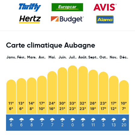
Carte climatique Aubagne
Janv..
Févr..
Mars.
Avr..
Mai.
Juin.
Juil..
Août.
Sept..
Oct..
Nov..
Déc..
11°
13°
14°
17°
24°
30°
33°
32°
26°
23°
17°
10°
6°
6°
8°
10°
16°
21°
23°
23°
19°
17°
12°
7°
6
6
8
7
7
2
0
6
11
3
13
20