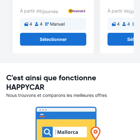
À partir de
À partir de
/journée
/jour
4
4
Manuel
4
4
M
Sélectionner
Sélec
C'est ainsi que fonctionne
HAPPYCAR
Nous trouvons et comparons les meilleures offres