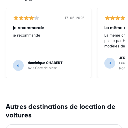
17-06-2025
je recommande
La même cho
je recommande
La même chos
passe par Ha
modèles de l
JERO
dominique CHABERT
J
Europ
d
Avis Gare de Metz
Poret
Autres destinations de location de
voitures