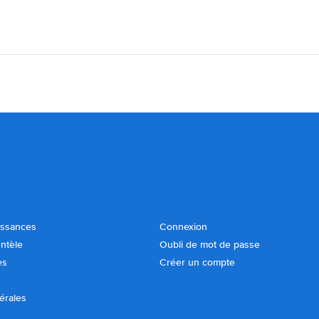
issances
Connexion
entèle
Oubli de mot de passe
es
Créer un compte
érales