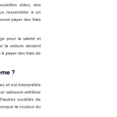
outeilles vides, des
lus ressembler à un
devoir payer des frais
ge pour la saleté et
i la voiture devient
à payer des frais de
ême ?
res et est interprétée
our salissure extrême
D'autres sociétés de
lorsque la couleur du