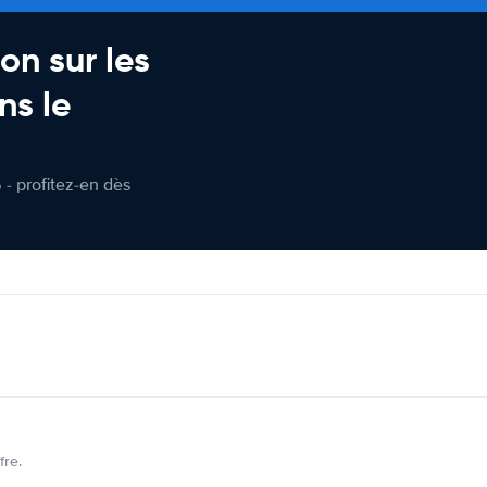
on sur les
ns le
 - profitez-en dès
fre.