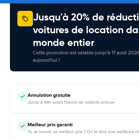
Jusqu'à 20% de réducti
voitures de location da
monde entier
Cette promotion est valable jusqu'à 11 août 2026
aujourd'hui !
Annulation
gratuite
Jusqu'à 48h avant l'heure de collecte prévue
Meilleur prix garanti
Tu as trouvé un meilleur prix ? On te fera une meilleure of