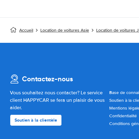
Accueil
Location de voitures Asie
Location de voitures 
Contactez-nous
Vous souhaitez nous contacter? Le service
Base de conna
client HAPPYCAR se fera un plaisir de vous
Soutien à la cli
aider.
Mentions légal
Confidentialité
Soutien à la clientèle
Conditions gén