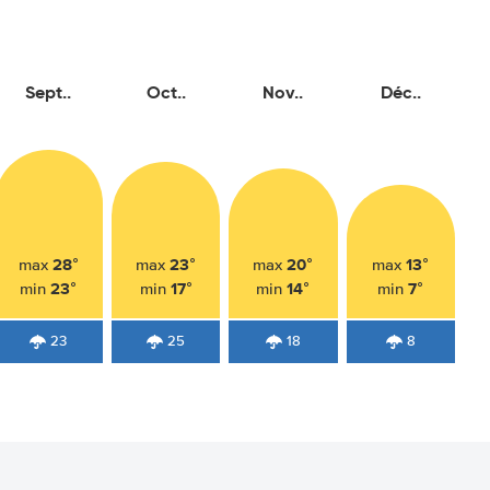
Sept..
Oct..
Nov..
Déc..
28°
23°
20°
13°
max
max
max
max
23°
17°
14°
7°
min
min
min
min
23
25
18
8