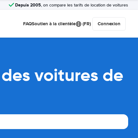
Depuis 2005
, on compare les tarifs de location de voitures
FAQ
Soutien à la clientèle
(FR)
Connexion
des voitures de