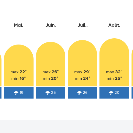
Mai.
Juin.
Juil..
Août.
22°
26°
29°
32°
max
max
max
max
16°
20°
24°
25°
min
min
min
min
19
25
26
20