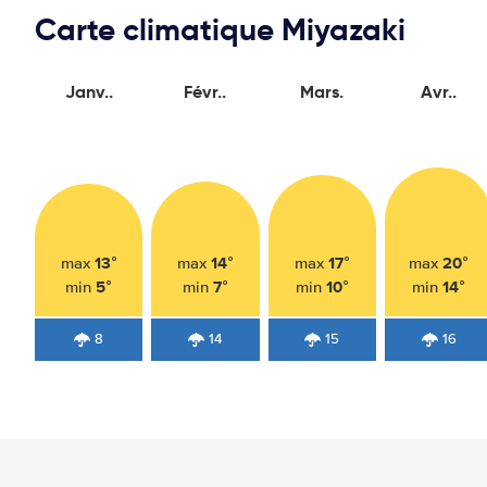
Carte climatique Miyazaki
Janv..
Févr..
Mars.
Avr..
13°
14°
17°
20°
max
max
max
max
5°
7°
10°
14°
min
min
min
min
8
14
15
16