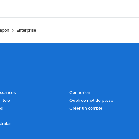
Japon
Enterprise
issances
Connexion
entèle
Oubli de mot de passe
es
Créer un compte
érales