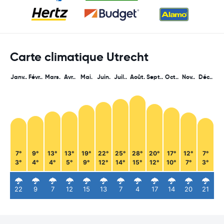
Carte climatique Utrecht
Janv..
Févr..
Mars.
Avr..
Mai.
Juin.
Juil..
Août.
Sept..
Oct..
Nov..
Déc..
7°
9°
13°
13°
19°
22°
25°
28°
20°
17°
12°
7°
3°
4°
4°
5°
9°
12°
14°
15°
12°
10°
7°
3°
22
9
7
12
15
13
7
4
17
14
20
21