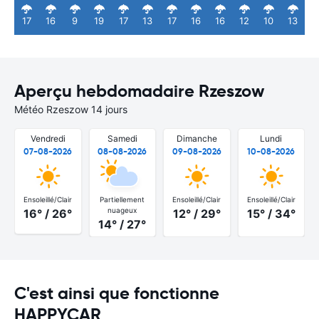
17
16
9
19
17
13
17
16
16
12
10
13
Aperçu hebdomadaire Rzeszow
Météo Rzeszow 14 jours
Vendredi
Samedi
Dimanche
Lundi
07-08-2026
08-08-2026
09-08-2026
10-08-2026
Ensoleillé/Clair
Partiellement
Ensoleillé/Clair
Ensoleillé/Clair
nuageux
16° / 26°
12° / 29°
15° / 34°
14° / 27°
C'est ainsi que fonctionne
HAPPYCAR