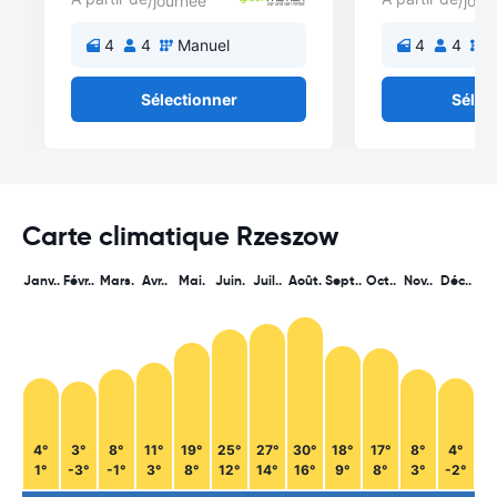
/journée
/jour
4
4
Manuel
4
4
M
Sélectionner
Sélec
Carte climatique Rzeszow
Janv..
Févr..
Mars.
Avr..
Mai.
Juin.
Juil..
Août.
Sept..
Oct..
Nov..
Déc..
4°
3°
8°
11°
19°
25°
27°
30°
18°
17°
8°
4°
1°
-3°
-1°
3°
8°
12°
14°
16°
9°
8°
3°
-2°