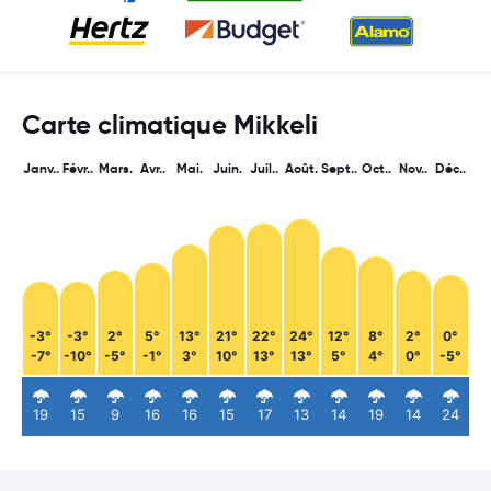
Carte climatique Mikkeli
Janv..
Févr..
Mars.
Avr..
Mai.
Juin.
Juil..
Août.
Sept..
Oct..
Nov..
Déc..
-3°
-3°
2°
5°
13°
21°
22°
24°
12°
8°
2°
0°
-7°
-10°
-5°
-1°
3°
10°
13°
13°
5°
4°
0°
-5°
19
15
9
16
16
15
17
13
14
19
14
24