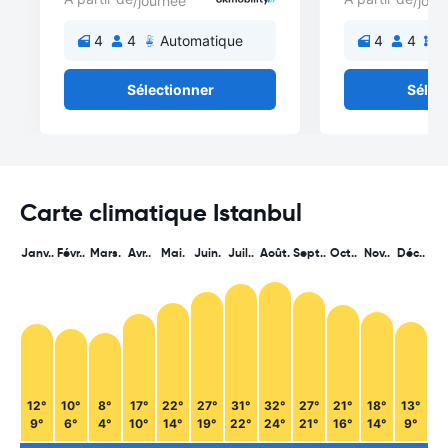
/journée
/jour
4
4
Automatique
4
4
M
Sélectionner
Sélec
Carte climatique Istanbul
Janv..
Févr..
Mars.
Avr..
Mai.
Juin.
Juil..
Août.
Sept..
Oct..
Nov..
Déc..
12°
10°
8°
17°
22°
27°
31°
32°
27°
21°
18°
13°
9°
6°
4°
10°
14°
19°
22°
24°
21°
16°
14°
9°